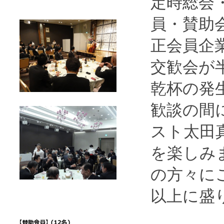
定時総会
員・賛助
正会員企
交歓会が
乾杯の発
歓談の間
スト太田
を楽しみ
の方々に
以上に盛