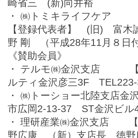
崎省三 (新)向井裕
・ ㈱トミキライフケア
【登録代表者】 (旧) 富木
野 剛 （平成28年11月８日
《賛助会員》
・ テルモ㈱金沢支店 【新
ルティ金沢彦三3F TEL223-32
・ ㈱トーショー北陸支店
市広岡2-13-37 ST金沢ビル4F 
・ 理研産業㈱金沢支店 【
野広康 （新）支店長 徳野