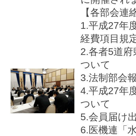
【各部会連
1.平成27
経費項目規
2.各者5道
ついて
3.法制部会
4.平成27
ついて
5.会員届け
6.医機連「