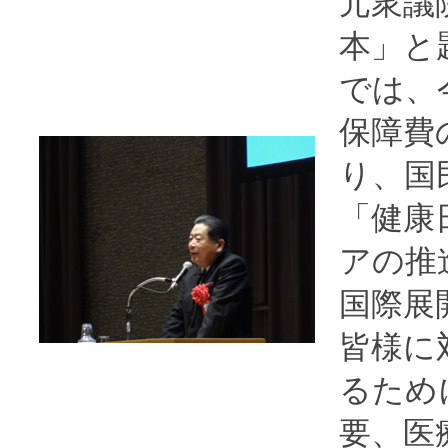
元衆議
本」と
では、
保障費
り、国
「健康
アの推
国際展
皆様に
るため
要、医