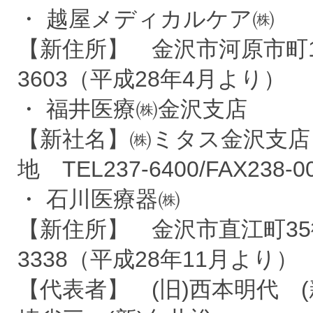
・ 越屋メディカルケア㈱
【新住所】 金沢市河原市町1番地 
3603（平成28年4月より）
・ 福井医療㈱金沢支店
【新社名】㈱ミタス金沢支店 
地 TEL237-6400/FAX23
・ 石川医療器㈱
【新住所】 金沢市直江町35街区1
3338（平成28年11月より）
【代表者】 (旧)西本明代 