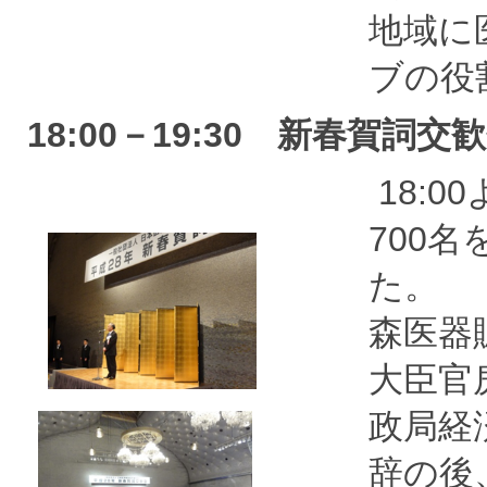
地域に
ブの役
18:00－19:30 新春賀詞交
18:
700
た。
森医器
大臣官
政局経
辞の後